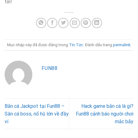
tín!
Mục nhập này đã được đăng trong
Tin Tức
. Đánh dấu trang
permalink
.
FUN88
Bắn cá Jackpot tại Fun88 –
Hack game bắn cá là gì?
Săn cá boss, nổ hũ lớn về đầy
Fun88 cảnh báo người chơi
ví
mắc bẫy