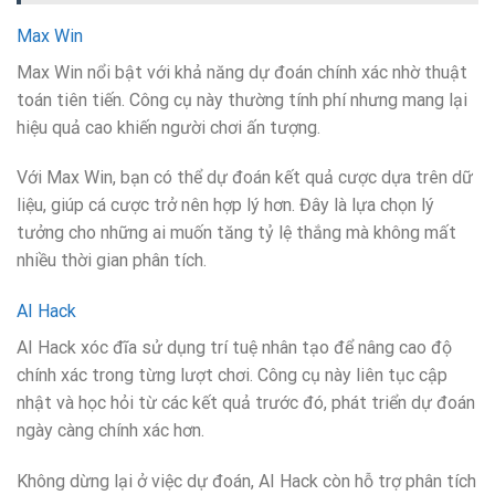
Max Win
Max Win nổi bật với khả năng dự đoán chính xác nhờ thuật
toán tiên tiến. Công cụ này thường tính phí nhưng mang lại
hiệu quả cao khiến người chơi ấn tượng.
Với Max Win, bạn có thể dự đoán kết quả cược dựa trên dữ
liệu, giúp cá cược trở nên hợp lý hơn. Đây là lựa chọn lý
tưởng cho những ai muốn tăng tỷ lệ thắng mà không mất
nhiều thời gian phân tích.
AI Hack
AI Hack xóc đĩa sử dụng trí tuệ nhân tạo để nâng cao độ
chính xác trong từng lượt chơi. Công cụ này liên tục cập
nhật và học hỏi từ các kết quả trước đó, phát triển dự đoán
ngày càng chính xác hơn.
Không dừng lại ở việc dự đoán, AI Hack còn hỗ trợ phân tích