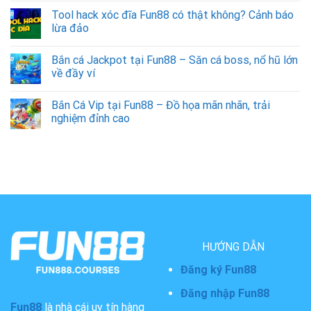
Tool hack xóc đĩa Fun88 có thật không? Cảnh báo
lừa đảo
Bắn cá Jackpot tại Fun88 – Săn cá boss, nổ hũ lớn
về đầy ví
Bắn Cá Vip tại Fun88 – Đồ họa mãn nhãn, trải
nghiệm đỉnh cao
HƯỚNG DẪN
Đăng ký Fun88
Đăng nhập Fun88
Fun88
là nhà cái uy tín hàng