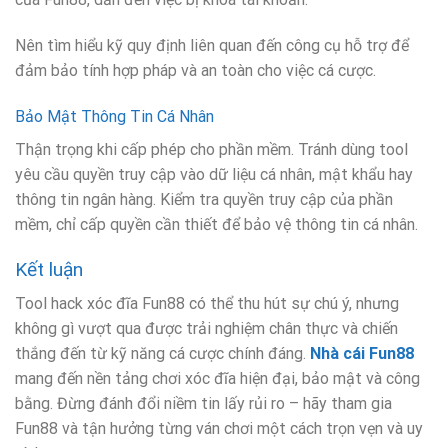
Nên tìm hiểu kỹ quy định liên quan đến công cụ hỗ trợ để
đảm bảo tính hợp pháp và an toàn cho việc cá cược.
Bảo Mật Thông Tin Cá Nhân
Thận trọng khi cấp phép cho phần mềm. Tránh dùng tool
yêu cầu quyền truy cập vào dữ liệu cá nhân, mật khẩu hay
thông tin ngân hàng. Kiểm tra quyền truy cập của phần
mềm, chỉ cấp quyền cần thiết để bảo vệ thông tin cá nhân.
Kết luận
Tool hack xóc đĩa Fun88 có thể thu hút sự chú ý, nhưng
không gì vượt qua được trải nghiệm chân thực và chiến
thắng đến từ kỹ năng cá cược chính đáng.
Nhà cái Fun88
mang đến nền tảng chơi xóc đĩa hiện đại, bảo mật và công
bằng. Đừng đánh đổi niềm tin lấy rủi ro – hãy tham gia
Fun88 và tận hưởng từng ván chơi một cách trọn vẹn và uy