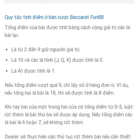
Quy tắc tính điểm ở bàn cược Baccarat Fun88
Tổng điểm của bài được tính bằng cách cộng giá trị các lá
bài lại:
Lá từ 2 đến 9 giữ nguyên giá trị.
Lá 10 và các lá hình (J, Q, K) được tính là 0.
Lá Át được tính là 1.
Nếu tổng điểm vượt quá 9, chỉ lấy số ở hàng đơn vị. Ví dụ,
nếu tổng hai lá bài là 18, thì sẽ được tính là 8 điểm.
Khi tay bài của một trong hai cửa có tổng điểm từ 0-5, luật
rút thêm lá bài thứ ba sẽ được áp dụng. Nếu tổng điểm các
lá bài là 6 hoặc 7, sẽ không rút thêm.
Dealer sẽ thực hiện các thủ tục rút thêm bài nếu cần thiết