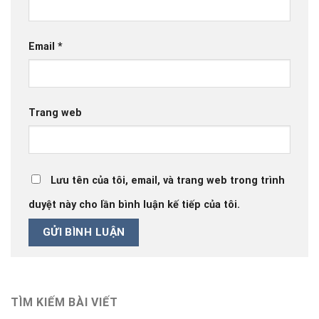
Email
*
Trang web
Lưu tên của tôi, email, và trang web trong trình
duyệt này cho lần bình luận kế tiếp của tôi.
TÌM KIẾM BÀI VIẾT