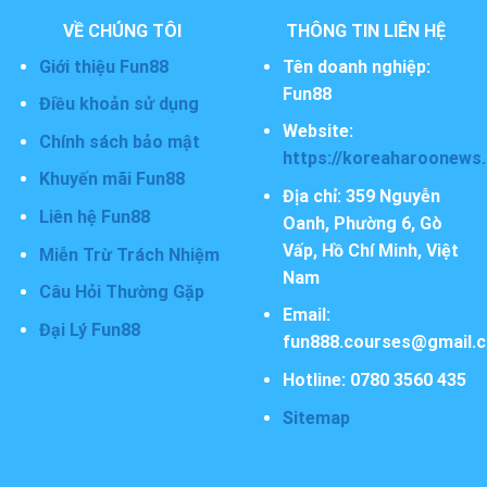
VỀ CHÚNG TÔI
THÔNG TIN LIÊN HỆ
Giới thiệu Fun88
Tên doanh nghiệp:
Fun88
Điều khoản sử dụng
Website:
Chính sách bảo mật
https://koreaharoonews.
Khuyến mãi Fun88
Địa chỉ: 359 Nguyễn
Liên hệ Fun88
Oanh, Phường 6, Gò
Vấp, Hồ Chí Minh, Việt
Miễn Trừ Trách Nhiệm
Nam
Câu Hỏi Thường Gặp
Email:
Đại Lý Fun88
fun888.courses@gmail.
Hotline: 0780 3560 435
Sitemap