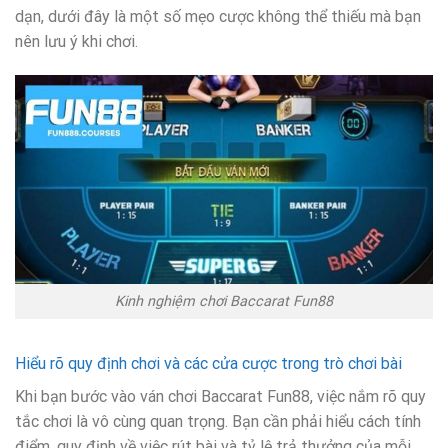
dạn, dưới đây là một số mẹo cược không thể thiếu mà bạn
nên lưu ý khi chơi.
Kinh nghiệm chơi Baccarat Fun88
Hiểu rõ quy định chơi và các cửa cược trong trò chơi bài
Khi bạn bước vào ván chơi Baccarat Fun88, việc nắm rõ quy
tắc chơi là vô cùng quan trọng. Bạn cần phải hiểu cách tính
điểm, quy định về việc rút bài và tỷ lệ trả thưởng của mỗi