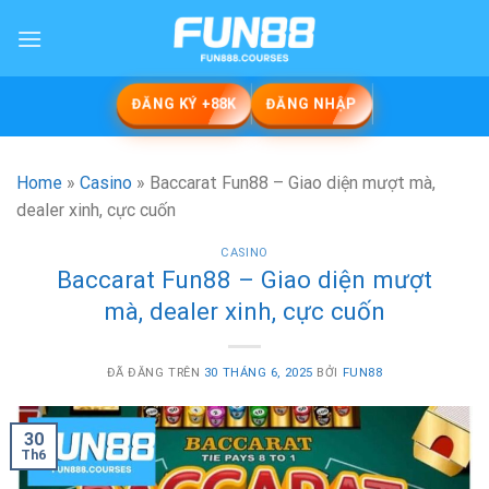
Chuyển
đến
nội
dung
ĐĂNG KÝ +88K
ĐĂNG NHẬP
Home
»
Casino
»
Baccarat Fun88 – Giao diện mượt mà,
dealer xinh, cực cuốn
CASINO
Baccarat Fun88 – Giao diện mượt
mà, dealer xinh, cực cuốn
ĐÃ ĐĂNG TRÊN
30 THÁNG 6, 2025
BỞI
FUN88
30
Th6