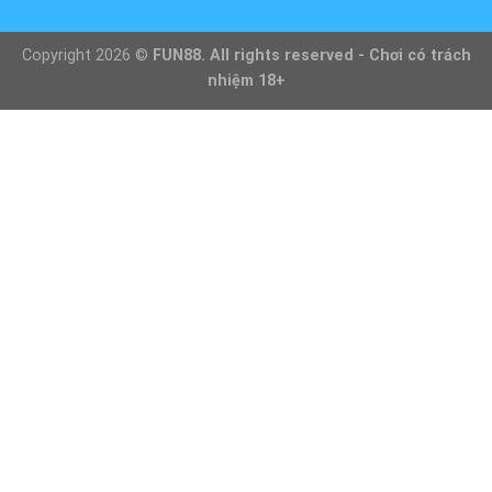
Copyright 2026 ©
FUN88. All rights reserved - Chơi có trách
nhiệm 18+