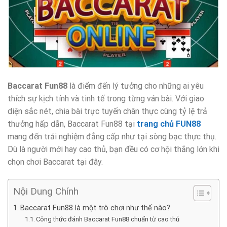
Baccarat Fun88
là điểm đến lý tưởng cho những ai yêu
thích sự kịch tính và tinh tế trong từng ván bài. Với giao
diện sắc nét, chia bài trực tuyến chân thực cùng tỷ lệ trả
thưởng hấp dẫn, Baccarat Fun88 tại
trang chủ
FUN88
mang đến trải nghiệm đẳng cấp như tại sòng bạc thực thụ.
Dù là người mới hay cao thủ, bạn đều có cơ hội thắng lớn khi
chọn chơi Baccarat tại đây.
Nội Dung Chính
Baccarat Fun88 là một trò chơi như thế nào?
Công thức đánh Baccarat Fun88 chuẩn từ cao thủ