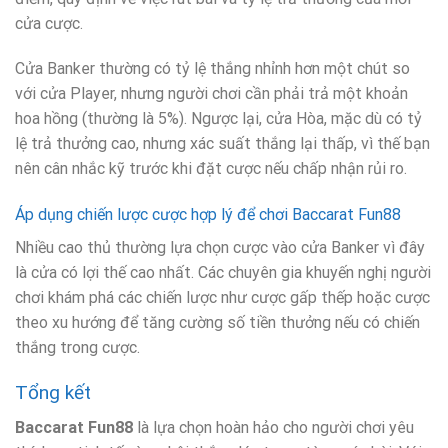
cửa cược.
Cửa Banker thường có tỷ lệ thắng nhỉnh hơn một chút so
với cửa Player, nhưng người chơi cần phải trả một khoản
hoa hồng (thường là 5%). Ngược lại, cửa Hòa, mặc dù có tỷ
lệ trả thưởng cao, nhưng xác suất thắng lại thấp, vì thế bạn
nên cân nhắc kỹ trước khi đặt cược nếu chấp nhận rủi ro.
Áp dụng chiến lược cược hợp lý để chơi Baccarat Fun88
Nhiều cao thủ thường lựa chọn cược vào cửa Banker vì đây
là cửa có lợi thế cao nhất. Các chuyên gia khuyến nghị người
chơi khám phá các chiến lược như cược gấp thếp hoặc cược
theo xu hướng để tăng cường số tiền thưởng nếu có chiến
thắng trong cược.
Tổng kết
Baccarat Fun88
là lựa chọn hoàn hảo cho người chơi yêu