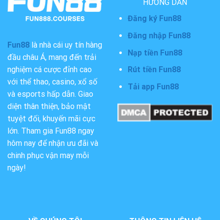
HƯỚNG DẪN
Đăng ký Fun88
Đăng nhập Fun88
Fun88
là nhà cái uy tín hàng
Nạp tiền Fun88
đầu châu Á, mang đến trải
Rút tiền Fun88
nghiệm cá cược đỉnh cao
với thể thao, casino, xổ số
Tải app Fun88
và esports hấp dẫn. Giao
diện thân thiện, bảo mật
tuyệt đối, khuyến mãi cực
lớn. Tham gia Fun88 ngay
hôm nay để nhận ưu đãi và
chinh phục vận may mỗi
ngày!