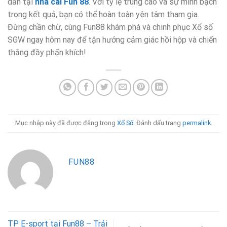
dẫn tại
nhà cái Fun 88
. Với tỷ lệ trúng cao và sự minh bạch
trong kết quả, bạn có thể hoàn toàn yên tâm tham gia.
Đừng chần chừ, cùng Fun88 khám phá và chinh phục Xổ số
SGW ngay hôm nay để tận hưởng cảm giác hồi hộp và chiến
thắng đầy phấn khích!
Mục nhập này đã được đăng trong
Xổ Số
. Đánh dấu trang
permalink
.
FUN88
TP E-sport tại Fun88 – Trải