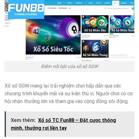
Điểm nổi bật của xổ số SGW
Xổ số SGW mang lại trải nghiệm chơi hấp dẫn qua các
chương trình khuyến mãi và sự kiện thú vị. Người chơi có cơ
hội nhận thưởng lớn và tham gia vào cộng đồng sôi động.
Xem thêm:
Xổ số TC Fun88 – Đặt cược thông
minh, thưởng rơi liền tay