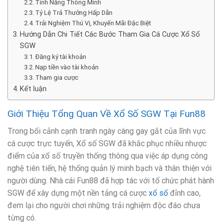
Tính Năng Thông Minh
Tỷ Lệ Trả Thưởng Hấp Dẫn
Trải Nghiệm Thú Vị, Khuyến Mãi Đặc Biệt
Hướng Dẫn Chi Tiết Các Bước Tham Gia Cá Cược Xổ Số
SGW
Đăng ký tài khoản
Nạp tiền vào tài khoản
Tham gia cược
Kết luận
Giới Thiệu Tổng Quan Về Xổ Số SGW Tại Fun88
Trong bối cảnh cạnh tranh ngày càng gay gắt của lĩnh vực
cá cược trực tuyến, Xổ số SGW đã khắc phục nhiều nhược
điểm của xổ số truyền thống thông qua việc áp dụng công
nghệ tiên tiến, hệ thống quản lý minh bạch và thân thiện với
người dùng. Nhà cái Fun88 đã hợp tác với tổ chức phát hành
SGW để xây dựng một nền tảng cá cược
xổ số
đỉnh cao,
đem lại cho người chơi những trải nghiệm độc đáo chưa
từng có.