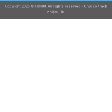
Copyright 2026 ©
FUN88. All rights reserved - Chơi có trách
nhiệm 18+