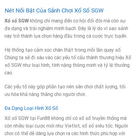
Nét Nổi Bật Của Sảnh Chơi Xổ Số SGW
Xổ số SGW
không chỉ mang đến cơ hội đổi đời mà còn sự
đa dạng và trải nghiệm minh bạch. Đây là lý do vì sao sảnh
này trở thành lựa chọn hàng đầu trong cá cược trực tuyến.
Hệ thống tạo cảm xúc chân thật trong mỗi lần quay số.
Chúng ta sẽ đi sâu vào các yếu tố cấu thành thương hiệu Xổ
số SGW như loại hình, tính năng thông minh và tỷ lệ thưởng
cao.
Các yếu tố này góp phần tạo nên sân chơi chất lượng, tối
ưu hóa khả năng thắng cho người chơi.
Đa Dạng Loại Hình Xổ Số
Xổ số SGW tại Fun88 không chỉ có xổ số truyền thống mà
còn nhiều loại cược mới như Vietlot, xổ số siêu tốc. Người
chơi có thể dễ dàng lựa chọn ra các hình thức phù hợp với