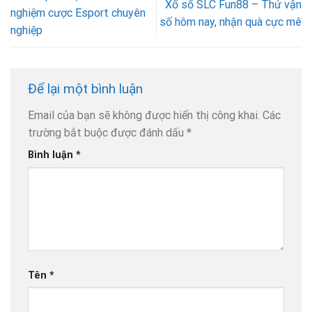
Xổ số SLC Fun88 – Thử vận
nghiệm cược Esport chuyên
số hôm nay, nhận quà cực mê
nghiệp
Để lại một bình luận
Email của bạn sẽ không được hiển thị công khai.
Các
trường bắt buộc được đánh dấu
*
Bình luận
*
Tên
*