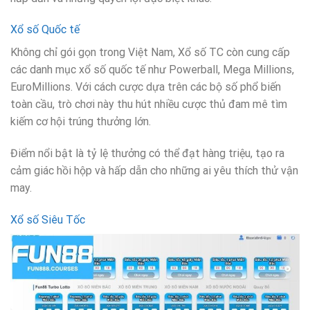
Xổ số Quốc tế
Không chỉ gói gọn trong Việt Nam, Xổ số TC còn cung cấp
các danh mục xổ số quốc tế như Powerball, Mega Millions,
EuroMillions. Với cách cược dựa trên các bộ số phổ biến
toàn cầu, trò chơi này thu hút nhiều cược thủ đam mê tìm
kiếm cơ hội trúng thưởng lớn.
Điểm nổi bật là tỷ lệ thưởng có thể đạt hàng triệu, tạo ra
cảm giác hồi hộp và hấp dẫn cho những ai yêu thích thử vận
may.
Xổ số Siêu Tốc