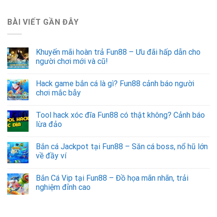
BÀI VIẾT GẦN ĐÂY
Khuyến mãi hoàn trả Fun88 – Ưu đãi hấp dẫn cho
người chơi mới và cũ!
Hack game bắn cá là gì? Fun88 cảnh báo người
chơi mắc bẫy
Tool hack xóc đĩa Fun88 có thật không? Cảnh báo
lừa đảo
Bắn cá Jackpot tại Fun88 – Săn cá boss, nổ hũ lớn
về đầy ví
Bắn Cá Vip tại Fun88 – Đồ họa mãn nhãn, trải
nghiệm đỉnh cao