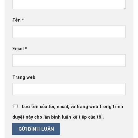
Tên
*
Email
*
Trang web
Lưu tên của tôi, email, và trang web trong trình
duyệt này cho lần bình luận kế tiếp của tôi.