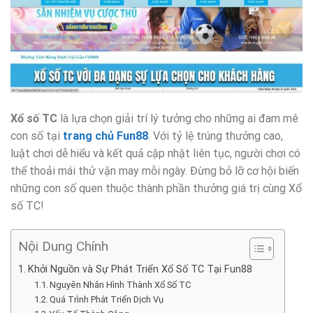
Xổ số TC
là lựa chọn giải trí lý tưởng cho những ai đam mê
con số tại
trang chủ Fun88
. Với tỷ lệ trúng thưởng cao,
luật chơi dễ hiểu và kết quả cập nhật liên tục, người chơi có
thể thoải mái thử vận may mỗi ngày. Đừng bỏ lỡ cơ hội biến
những con số quen thuộc thành phần thưởng giá trị cùng Xổ
số TC!
Nội Dung Chính
Khởi Nguồn và Sự Phát Triển Xổ Số TC Tại Fun88
Nguyên Nhân Hình Thành Xổ Số TC
Quá Trình Phát Triển Dịch Vụ