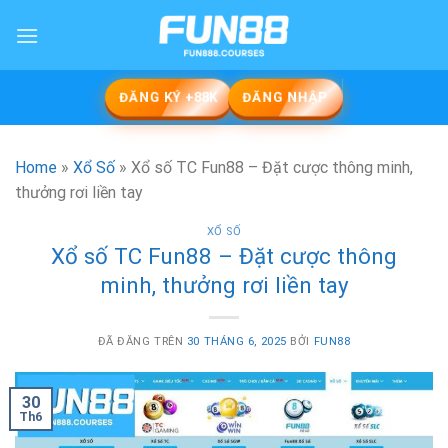
Chuyển
đến
nội
dung
ĐĂNG KÝ +88K
ĐĂNG NHẬP
Home
»
Xổ Số
»
Xổ số TC Fun88 – Đặt cược thông minh,
thưởng rơi liền tay
XỔ SỐ
Xổ số TC Fun88 – Đặt cược thông
minh, thưởng rơi liền tay
ĐÃ ĐĂNG TRÊN
30 THÁNG 6, 2025
BỞI
FUN88
30
Th6