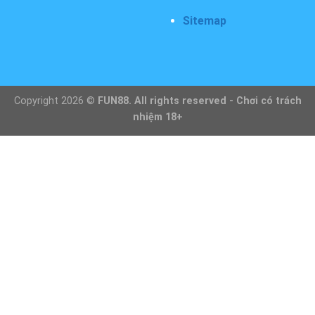
Sitemap
Copyright 2026 ©
FUN88. All rights reserved - Chơi có trách
nhiệm 18+