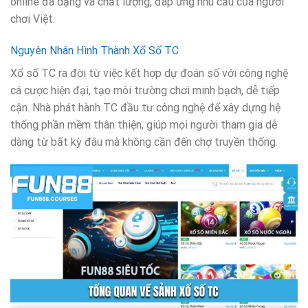
online đa dạng và chất lượng, đáp ứng nhu cầu của người
chơi Việt.
Nguyên Nhân Hình Thành Xổ Số TC
Xổ số TC ra đời từ việc kết hợp dự đoán số với công nghệ
cá cược hiện đại, tạo môi trường chơi minh bạch, dễ tiếp
cận. Nhà phát hành TC đầu tư công nghệ để xây dựng hệ
thống phần mềm thân thiện, giúp mọi người tham gia dễ
dàng từ bất kỳ đâu mà không cần đến chợ truyền thống.