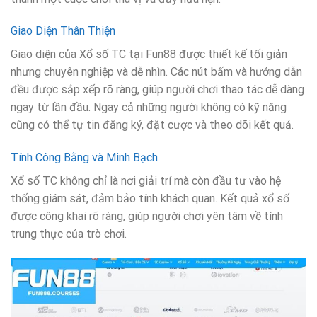
Giao Diện Thân Thiện
Giao diện của Xổ số TC tại Fun88 được thiết kế tối giản
nhưng chuyên nghiệp và dễ nhìn. Các nút bấm và hướng dẫn
đều được sắp xếp rõ ràng, giúp người chơi thao tác dễ dàng
ngay từ lần đầu. Ngay cả những người không có kỹ năng
cũng có thể tự tin đăng ký, đặt cược và theo dõi kết quả.
Tính Công Bằng và Minh Bạch
Xổ số TC không chỉ là nơi giải trí mà còn đầu tư vào hệ
thống giám sát, đảm bảo tính khách quan. Kết quả xổ số
được công khai rõ ràng, giúp người chơi yên tâm về tính
trung thực của trò chơi.